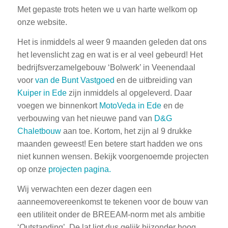
Met gepaste trots heten we u van harte welkom op
onze website.
Het is inmiddels al weer 9 maanden geleden dat ons
het levenslicht zag en wat is er al veel gebeurd! Het
bedrijfsverzamelgebouw ‘Bolwerk’ in Veenendaal
voor
van de Bunt Vastgoed
en de uitbreiding van
Kuiper in Ede
zijn inmiddels al opgeleverd. Daar
voegen we binnenkort
MotoVeda in Ede
en de
verbouwing van het nieuwe pand van
D&G
Chaletbouw
aan toe. Kortom, het zijn al 9 drukke
maanden geweest! Een betere start hadden we ons
niet kunnen wensen. Bekijk voorgenoemde projecten
op onze
projecten pagina.
Wij verwachten een dezer dagen een
aanneemovereenkomst te tekenen voor de bouw van
een utiliteit onder de BREEAM-norm met als ambitie
‘Outstanding’. De lat ligt dus gelijk bijzonder hoog,